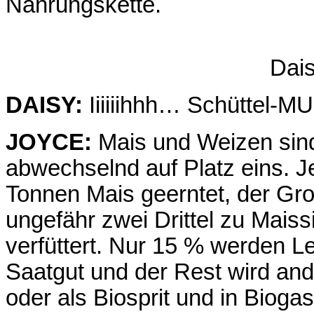
Nahrungskette.
Dai
DAISY:
Iiiiiihhh… Schüttel-M
JOYCE:
Mais und Weizen sind
abwechselnd auf Platz eins. Je
Tonnen Mais geerntet, der Gr
ungefähr zwei Drittel zu Maiss
verfüttert. Nur 15 % werden L
Saatgut und der Rest wird ande
oder als Biosprit und in Biog