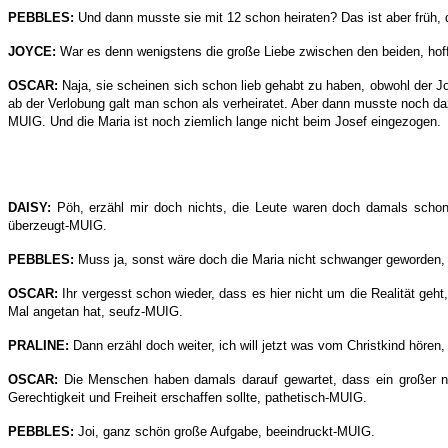
PEBBLES:
Und dann musste sie mit 12 schon heiraten? Das ist aber früh,
JOYCE:
War es denn wenigstens die große Liebe zwischen den beiden, ho
OSCAR:
Naja, sie scheinen sich schon lieb gehabt zu haben, obwohl der J
ab der Verlobung galt man schon als verheiratet. Aber dann musste noch da
MUIG. Und die Maria ist noch ziemlich lange nicht beim Josef eingezogen.
DAISY:
Pöh, erzähl mir doch nichts, die Leute waren doch damals schon 
überzeugt-MUIG.
PEBBLES:
Muss ja, sonst wäre doch die Maria nicht schwanger geworden,
OSCAR:
Ihr vergesst schon wieder, dass es hier nicht um die Realität ge
Mal angetan hat, seufz-MUIG.
PRALINE:
Dann erzähl doch weiter, ich will jetzt was vom Christkind hören
OSCAR:
Die Menschen haben damals darauf gewartet, dass ein großer neu
Gerechtigkeit und Freiheit erschaffen sollte, pathetisch-MUIG.
PEBBLES:
Joi, ganz schön große Aufgabe, beeindruckt-MUIG.