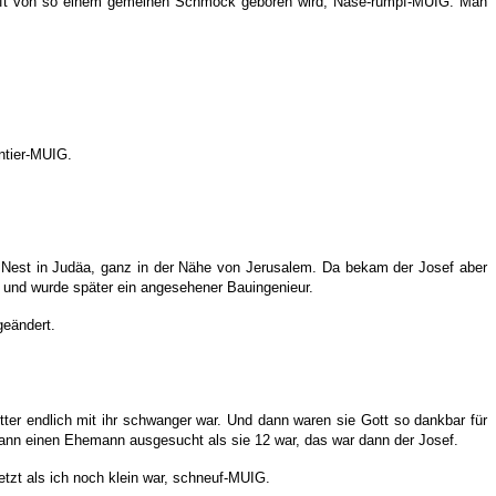
chaft von so einem gemeinen Schmock geboren wird, Nase-rümpf-MUIG. Man
ntier-MUIG.
 Nest in Judäa, ganz in der Nähe von Jerusalem. Da bekam der Josef aber
e und wurde später ein angesehener Bauingenieur.
geändert.
ter endlich mit ihr schwanger war. Und dann waren sie Gott so dankbar für
r dann einen Ehemann ausgesucht als sie 12 war, das war dann der Josef.
tzt als ich noch klein war, schneuf-MUIG.