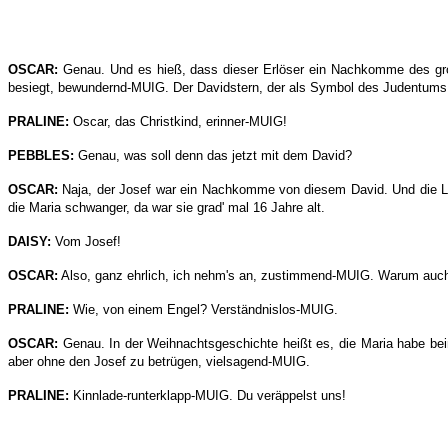
OSCAR:
Genau. Und es hieß, dass dieser Erlöser ein Nachkomme des großen
besiegt, bewundernd-MUIG. Der Davidstern, der als Symbol des Judentums g
PRALINE:
Oscar, das Christkind, erinner-MUIG!
PEBBLES:
Genau, was soll denn das jetzt mit dem David?
OSCAR:
Naja, der Josef war ein Nachkomme von diesem David. Und die Le
die Maria schwanger, da war sie grad' mal 16 Jahre alt.
DAISY:
Vom Josef!
OSCAR:
Also, ganz ehrlich, ich nehm's an, zustimmend-MUIG. Warum auch
PRALINE:
Wie, von einem Engel? Verständnislos-MUIG.
OSCAR:
Genau. In der Weihnachtsgeschichte heißt es, die Maria habe beim
aber ohne den Josef zu betrügen, vielsagend-MUIG.
PRALINE:
Kinnlade-runterklapp-MUIG. Du veräppelst uns!