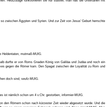
n. Heutzutage funktionieren sie nur subtiler, man hält die Untertanen mit
 so zwischen Ägypten und Syrien. Und zur Zeit von Jesus' Geburt herrschte
che Heldentaten, mutmaß-MUIG.
shalb durfte er von Roms Gnaden König von Galiläa und Judäa und noch ein
olkes gegen die Römer kam. Den Spagat zwischen der Loyalität zu Rom und
hen doch sind, seufz-MUIG.
es ist nämlich schon um 4 v.Chr. gestorben, informier-MUIG.
von den Römern schon nach kürzester Zeit wieder abgesetzt wurde. Und die