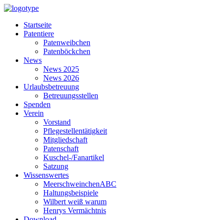
Startseite
Patentiere
Patenweibchen
Patenböckchen
News
News 2025
News 2026
Urlaubsbetreuung
Betreuungsstellen
Spenden
Verein
Vorstand
Pflegestellentätigkeit
Mitgliedschaft
Patenschaft
Kuschel-/Fanartikel
Satzung
Wissenswertes
MeerschweinchenABC
Haltungsbeispiele
Wilbert weiß warum
Henrys Vermächtnis
Download