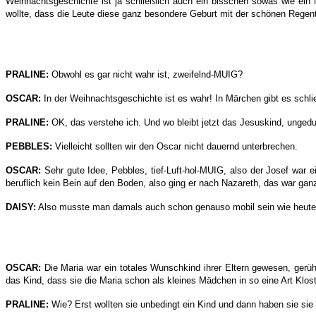
Weihnachtsgeschichte ist ja schließlich auch ein bisschen sowas wie e
wollte, dass die Leute diese ganz besondere Geburt mit der schönen Regents
PRALINE:
Obwohl es gar nicht wahr ist, zweifelnd-MUIG?
OSCAR:
In der Weihnachtsgeschichte ist es wahr! In Märchen gibt es schl
PRALINE:
OK, das verstehe ich. Und wo bleibt jetzt das Jesuskind, unged
PEBBLES:
Vielleicht sollten wir den Oscar nicht dauernd unterbrechen.
OSCAR:
Sehr gute Idee, Pebbles, tief-Luft-hol-MUIG, also der Josef wa
beruflich kein Bein auf den Boden, also ging er nach Nazareth, das war ga
DAISY:
Also musste man damals auch schon genauso mobil sein wie heute, u
OSCAR:
Die Maria war ein totales Wunschkind ihrer Eltern gewesen, gerüh
das Kind, dass sie die Maria schon als kleines Mädchen in so eine Art Klost
PRALINE:
Wie? Erst wollten sie unbedingt ein Kind und dann haben sie sie