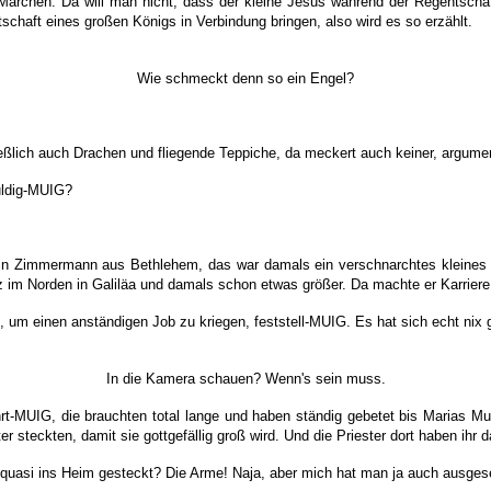
in Märchen. Da will man nicht, dass der kleine Jesus während der Regents
chaft eines großen Königs in Verbindung bringen, also wird es so erzählt.
Wie schmeckt denn so ein Engel?
ießlich auch Drachen und fliegende Teppiche, da meckert auch keiner, argume
uldig-MUIG?
r ein Zimmermann aus Bethlehem, das war damals ein verschnarchtes kleines
nz im Norden in Galiläa und damals schon etwas größer. Da machte er Karrier
m einen anständigen Job zu kriegen, feststell-MUIG. Es hat sich echt nix 
In die Kamera schauen? Wenn's sein muss.
rt-MUIG, die brauchten total lange und haben ständig gebetet bis Marias Mut
er steckten, damit sie gottgefällig groß wird. Und die Priester dort haben ih
 quasi ins Heim gesteckt? Die Arme! Naja, aber mich hat man ja auch ausgese