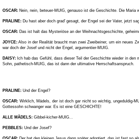
OSCAR:
Nein, nein, beteuer-MUIG, genauso ist die Geschichte. Die Maria 
PRALINE:
Du hast aber doch grad' gesagt, der Engel sei der Vater, jetzt sa
OSCAR:
Das ist halt das Mysteriöse an der Weihnachtsgeschichte, geheim
JOYCE:
Also in der Realität braucht man zwei Zweibeiner, um ein neues Z
war doch der Josef und nicht der Engel, argumentier-MUIG.
DAISY:
Ich hab das Gefühl, dass dieser Teil der Geschichte wieder in den 
Sohn, pathetisch-MUIG, das ist dann der ultimative Herrschaftsanspruch.
PRALINE:
Und der Engel?
OSCAR:
Wirklich, Mädels, der ist doch gar nicht so wichtig, ungeduldig-
Gottessohn schwanger war. Es ist eine GESCHICHTE!
ALLE MÄDELS:
Gibbel-kicher-MUIG...
PEBBLES:
Und der Josef?
OSCAR:
Der hat den kleinen Jesus dann später adoptiert, das ist fast so