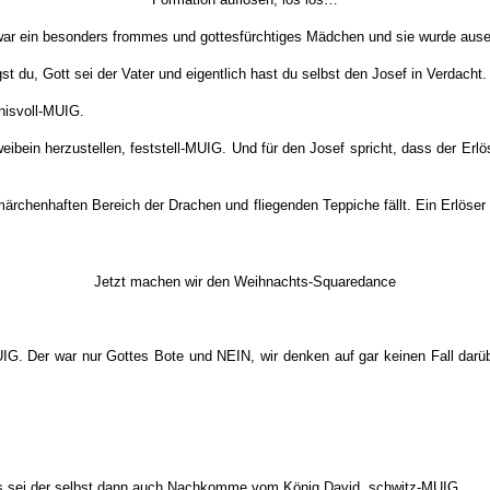
war ein besonders frommes und gottesfürchtiges Mädchen und sie wurde auser
gst du, Gott sei der Vater und eigentlich hast du selbst den Josef in Verdach
nisvoll-MUIG.
weibein herzustellen, feststell-MUIG. Und für den Josef spricht, dass der 
märchenhaften Bereich der Drachen und fliegenden Teppiche fällt. Ein Erlös
Jetzt machen wir den Weihnachts-Squaredance
MUIG. Der war nur Gottes Bote und NEIN, wir denken auf gar keinen Fall darü
 als sei der selbst dann auch Nachkomme vom König David, schwitz-MUIG.