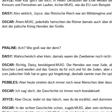
JOYCE:
Aber klar gibt's die noch, in vielen Diktaturen der Erde werden 
Konsum und Fernsehen am Laufen, kicher-MUIG, wie die EU zum Beispiel.
DAISY:
Also wirklich, Joyce, das Römische Reich war ein Militärregime und l
OSCAR:
Ähem-MUIG, jedenfalls herrschten die Römer damals auch über die 
dort der jüdische König Herodes der Große.
PRALINE:
Ach? Wie groß war der denn?
DAISY:
Wahrscheinlich eher klein, damals waren die Zweibeiner noch nich
OSCAR:
Richtig, Daisy, bestätigend-MUIG. Der Herodes war zwar Jude, ab
bisschen Land werden und das Ganze da für sich und für die Juden, aber
zum jüdischen Volk hat er ganz gut hingekriegt, deshalb nannte man ihn sp
PEBBLES:
Aber heute streiten doch immer noch neue Menschen über dass
OSCAR:
Ich sag' doch, die Geschichte ist immer noch brandaktuell.
JOYCE:
Aber Oscar, leider ist das falsch, was du da erzählst, weil dumme
OSCAR:
In der echten Geschichte schon, zugeb-MUIG, aber sein nichtsnut