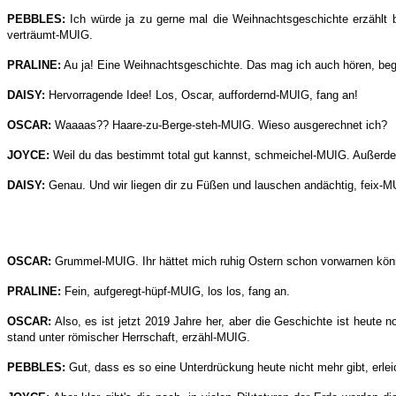
PEBBLES:
Ich würde ja zu gerne mal die Weihnachtsgeschichte erzählt 
verträumt-MUIG.
PRALINE:
Au ja! Eine Weihnachtsgeschichte. Das mag ich auch hören, beg
DAISY:
Hervorragende Idee! Los, Oscar, auffordernd-MUIG, fang an!
OSCAR:
Waaaas?? Haare-zu-Berge-steh-MUIG. Wieso ausgerechnet ich?
JOYCE:
Weil du das bestimmt total gut kannst, schmeichel-MUIG. Außerdem 
DAISY:
Genau. Und wir liegen dir zu Füßen und lauschen andächtig, feix-M
OSCAR:
Grummel-MUIG. Ihr hättet mich ruhig Ostern schon vorwarnen könne
PRALINE:
Fein, aufgeregt-hüpf-MUIG, los los, fang an.
OSCAR:
Also, es ist jetzt 2019 Jahre her, aber die Geschichte ist heut
stand unter römischer Herrschaft, erzähl-MUIG.
PEBBLES:
Gut, dass es so eine Unterdrückung heute nicht mehr gibt, erle