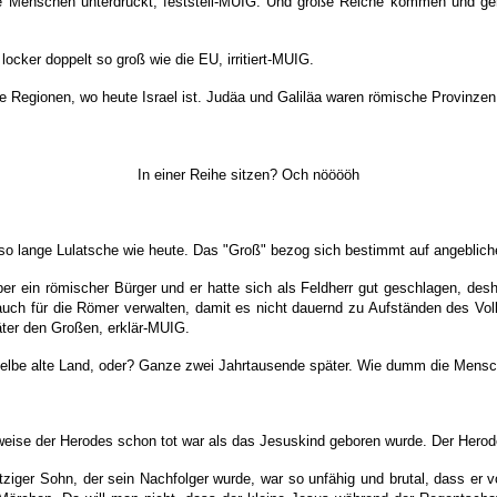
die Menschen unterdrückt, feststell-MUIG. Und große Reiche kommen und gehe
ocker doppelt so groß wie die EU, irritiert-MUIG.
Regionen, wo heute Israel ist. Judäa und Galiläa waren römische Provinzen
In einer Reihe sitzen? Och nööööh
t so lange Lulatsche wie heute. Das "Groß" bezog sich bestimmt auf angebli
er ein römischer Bürger und er hatte sich als Feldherr gut geschlagen, de
 auch für die Römer verwalten, damit es nicht dauernd zu Aufständen des V
äter den Großen, erklär-MUIG.
elbe alte Land, oder? Ganze zwei Jahrtausende später. Wie dumm die Mensc
rweise der Herodes schon tot war als das Jesuskind geboren wurde. Der Herod
ziger Sohn, der sein Nachfolger wurde, war so unfähig und brutal, dass er 