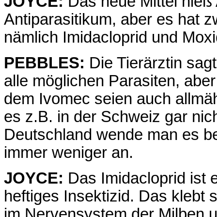
JOYCE:
Das neue Mittel hieß 
Antiparasitikum, aber es hat z
nämlich Imidacloprid und Moxi
PEBBLES:
Die Tierärztin sa
alle möglichen Parasiten, aber 
dem Ivomec seien auch allmä
es z.B. in der Schweiz gar nic
Deutschland wende man es bei
immer weniger an.
JOYCE:
Das Imidacloprid ist 
heftiges Insektizid. Das kleb
im Nervensystem der Milben 