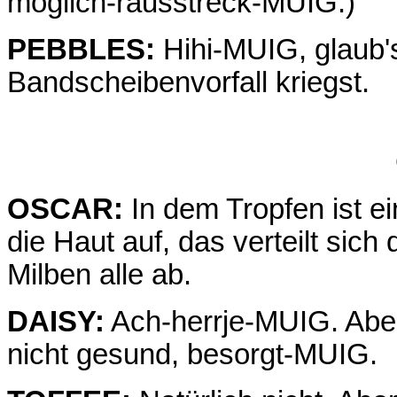
möglich-rausstreck-MUIG.)
PEBBLES:
Hihi-MUIG, glaub's
Bandscheibenvorfall kriegst.
OSCAR:
In dem Tropfen ist e
die Haut auf, das verteilt sic
Milben alle ab.
DAISY:
Ach-herrje-MUIG. Aber
nicht gesund, besorgt-MUIG.