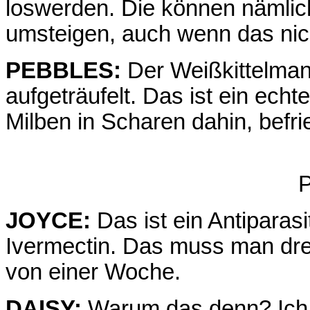
loswerden. Die können nämli
umsteigen, auch wenn das nich
PEBBLES:
Der Weißkittelmann
aufgeträufelt. Das ist ein echt
Milben in Scharen dahin, befr
P
JOYCE:
Das ist ein Antiparasi
Ivermectin. Das muss man dre
von einer Woche.
DAISY:
Warum das denn? Ich d