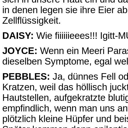
in denen legen sie ihre Eier 
Zellflüssigkeit.
DAISY:
Wie fiiiiiieees!!! Igitt-
JOYCE:
Wenn ein Meeri Paras
dieselben Symptome, egal wel
PEBBLES:
Ja, dünnes Fell od
Kratzen, weil das höllisch juc
Hautstellen, aufgekratzte blut
empfindlich, wenn man uns a
plötzlich kleine Hüpfer und be