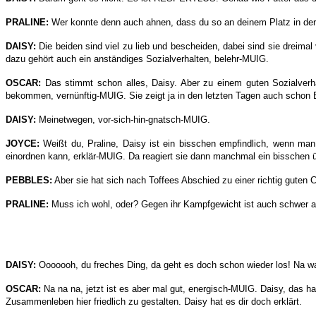
PRALINE:
Wer konnte denn auch ahnen, dass du so an deinem Platz in der
DAISY:
Die beiden sind viel zu lieb und bescheiden, dabei sind sie dreimal
dazu gehört auch ein anständiges Sozialverhalten, belehr-MUIG.
OSCAR:
Das stimmt schon alles, Daisy. Aber zu einem guten Sozialverha
bekommen, vernünftig-MUIG. Sie zeigt ja in den letzten Tagen auch schon 
DAISY:
Meinetwegen, vor-sich-hin-gnatsch-MUIG.
JOYCE:
Weißt du, Praline, Daisy ist ein bisschen empfindlich, wenn man si
einordnen kann, erklär-MUIG. Da reagiert sie dann manchmal ein bisschen ü
PEBBLES:
Aber sie hat sich nach Toffees Abschied zu einer richtig guten 
PRALINE:
Muss ich wohl, oder? Gegen ihr Kampfgewicht ist auch schwer
DAISY:
Ooooooh, du freches Ding, da geht es doch schon wieder los! Na wa
OSCAR:
Na na na, jetzt ist es aber mal gut, energisch-MUIG. Daisy, das has
Zusammenleben hier friedlich zu gestalten. Daisy hat es dir doch erklärt.