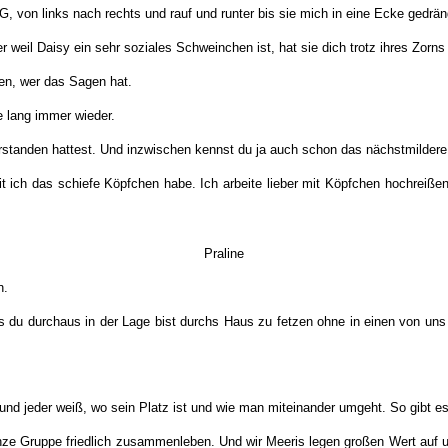
, von links nach rechts und rauf und runter bis sie mich in eine Ecke gedrän
 weil Daisy ein sehr soziales Schweinchen ist, hat sie dich trotz ihres Zorn
en, wer das Sagen hat.
 lang immer wieder.
anden hattest. Und inzwischen kennst du ja auch schon das nächstmildere Mi
seit ich das schiefe Köpfchen habe. Ich arbeite lieber mit Köpfchen hochre
Praline
n.
ass du durchaus in der Lage bist durchs Haus zu fetzen ohne in einen von uns
 und jeder weiß, wo sein Platz ist und wie man miteinander umgeht. So gibt es
nze Gruppe friedlich zusammenleben. Und wir Meeris legen großen Wert auf 