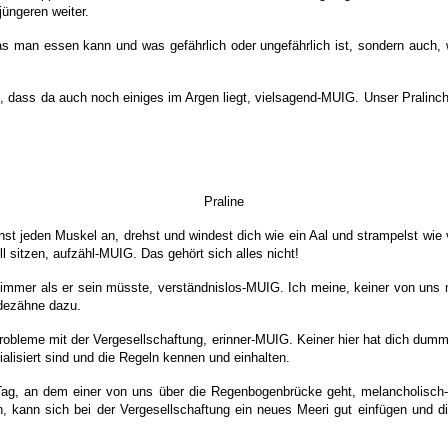
üngeren weiter.
was man essen kann und was gefährlich oder ungefährlich ist, sondern auch
n, dass da auch noch einiges im Argen liegt, vielsagend-MUIG. Unser Pral
Praline
st jeden Muskel an, drehst und windest dich wie ein Aal und strampelst wie
l sitzen, aufzähl-MUIG. Das gehört sich alles nicht!
hlimmer als er sein müsste, verständnislos-MUIG. Ich meine, keiner von uns
idezähne dazu.
robleme mit der Vergesellschaftung, erinner-MUIG. Keiner hier hat dich dum
zialisiert sind und die Regeln kennen und einhalten.
Tag, an dem einer von uns über die Regenbogenbrücke geht, melancholisch
, kann sich bei der Vergesellschaftung ein neues Meeri gut einfügen und d