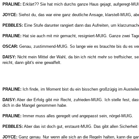
PRALINE:
Erklärt?? Sie hat mich durchs ganze Haus gejagt, aufgeregt-MUIG
JOYCE:
Siehst du, das war eine ganz deutliche Ansage, klarstell-MUIG, aber
PEBBLES:
Eine Stufe darunter rangiert dann das Aufreiten, um klarzumach
PRALINE:
Hat sie auch mit mir gemacht, resigniert-MUIG. Ganze zwei Tage
OSCAR:
Genau, zustimmend-MUIG. So lange wie es brauchte bis du es verst
DAISY:
Nicht mein Mittel der Wahl, da bin ich nicht mehr so treffsicher, 
reicht, dann gibt's eine gewaffelt.
PRALINE:
Ich finde, im Moment bist du ein bisschen großzügig im Austeile
DAISY:
Aber der Erfolg gibt mir Recht, zufrieden-MUIG. Ich stelle fest, d
dich in die Mangel genommen habe.
PRALINE:
Immer muss alles geregelt und angepasst sein, nörgel-MUIG.
PEBBLES:
Aber das ist doch gut, erstaunt-MUIG. Das gibt allen Sicherheit
JOYCE:
Ganz genau. Nur wenn alle sich an die Regeln halten, kann die ga