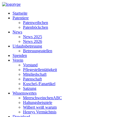
Startseite
Patentiere
Patenweibchen
Patenböckchen
News
News 2025
News 2026
Urlaubsbetreuung
Betreuungsstellen
Spenden
Verein
Vorstand
Pflegestellentätigkeit
Mitgliedschaft
Patenschaft
Kuschel-/Fanartikel
Satzung
Wissenswertes
MeerschweinchenABC
Haltungsbeispiele
Wilbert weiß warum
Henrys Vermächtnis
Download