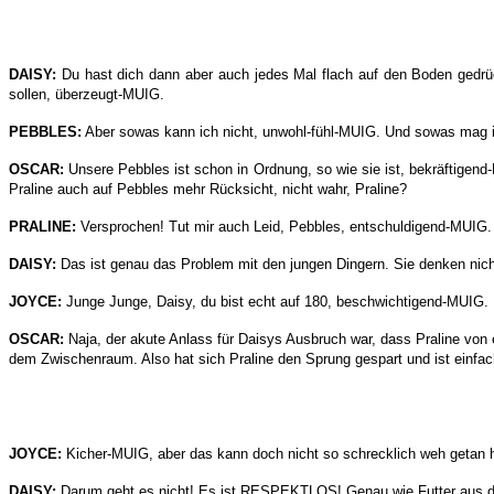
DAISY:
Du hast dich dann aber auch jedes Mal flach auf den Boden gedrüc
sollen, überzeugt-MUIG.
PEBBLES:
Aber sowas kann ich nicht, unwohl-fühl-MUIG. Und sowas mag ich
OSCAR:
Unsere Pebbles ist schon in Ordnung, so wie sie ist, bekräftigend
Praline auch auf Pebbles mehr Rücksicht, nicht wahr, Praline?
PRALINE:
Versprochen! Tut mir auch Leid, Pebbles, entschuldigend-MUIG. I
DAISY:
Das ist genau das Problem mit den jungen Dingern. Sie denken nich
JOYCE:
Junge Junge, Daisy, du bist echt auf 180, beschwichtigend-MUIG. D
OSCAR:
Naja, der akute Anlass für Daisys Ausbruch war, dass Praline von 
dem Zwischenraum. Also hat sich Praline den Sprung gespart und ist einfac
JOYCE:
Kicher-MUIG, aber das kann doch nicht so schrecklich weh getan 
DAISY:
Darum geht es nicht! Es ist RESPEKTLOS! Genau wie Futter aus 