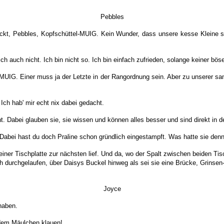
Pebbles
kt, Pebbles, Kopfschüttel-MUIG. Kein Wunder, dass unsere kesse Kleine sich
 auch nicht. Ich bin nicht so. Ich bin einfach zufrieden, solange keiner bös
-MUIG. Einer muss ja der Letzte in der Rangordnung sein. Aber zu unserer sa
ch hab' mir echt nix dabei gedacht.
t. Dabei glauben sie, sie wissen und können alles besser und sind direkt 
abei hast du doch Praline schon gründlich eingestampft. Was hatte sie denn
einer Tischplatte zur nächsten lief. Und da, wo der Spalt zwischen beiden Ti
h durchgelaufen, über Daisys Buckel hinweg als sei sie eine Brücke, Grinse
Joyce
haben.
dem Mäulchen klauen!