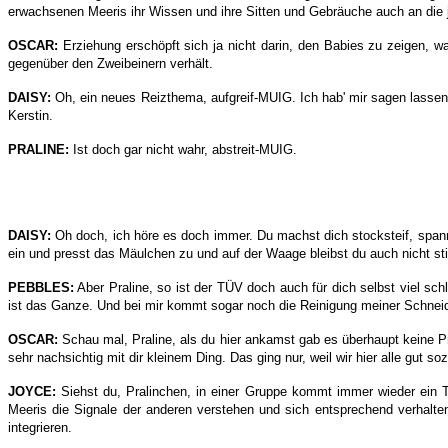
erwachsenen Meeris ihr Wissen und ihre Sitten und Gebräuche auch an die j
OSCAR:
Erziehung erschöpft sich ja nicht darin, den Babies zu zeigen, 
gegenüber den Zweibeinern verhält.
DAISY:
Oh, ein neues Reizthema, aufgreif-MUIG. Ich hab' mir sagen lasse
Kerstin.
PRALINE:
Ist doch gar nicht wahr, abstreit-MUIG.
DAISY:
Oh doch, ich höre es doch immer. Du machst dich stocksteif, spann
ein und presst das Mäulchen zu und auf der Waage bleibst du auch nicht stil
PEBBLES:
Aber Praline, so ist der TÜV doch auch für dich selbst viel sc
ist das Ganze. Und bei mir kommt sogar noch die Reinigung meiner Schne
OSCAR:
Schau mal, Praline, als du hier ankamst gab es überhaupt keine P
sehr nachsichtig mit dir kleinem Ding. Das ging nur, weil wir hier alle gut so
JOYCE:
Siehst du, Pralinchen, in einer Gruppe kommt immer wieder ein 
Meeris die Signale der anderen verstehen und sich entsprechend verhalten
integrieren.