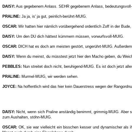
DAISY:
Aus gegebenem Anlass. SEHR gegebenem Anlass, bedeutungsvoll
PRALINE:
Ja ja, is' ja gut, peinlich-berührt-MUIG.
OSCAR:
Wir hatten hier nämlich vorübergehend ordentlich Zoff in der Bude,
DAISY:
Um den DU dich hättest kümmern müssen, vorwurfsvoll-MUIG.
OSCAR:
DICH hat es doch am meisten gestört, ungerührt-MUIG. Außerdem 
DAISY:
Wenn du meinst, du müsstest jetzt hier den Macho geben, du Weichk
PEBBLES:
Nun streitet doch nicht, beruhigend-MUIG. Es ist doch jetzt alles
PRALINE:
Murmel-MUIG, wir werden sehen.
JOYCE:
Na hoffentlich wird das hier kein Dauerstress wegen der Rangordn
DAISY:
Nicht, wenn sich Praline anständig benimmt, grimmig-MUIG. Aber so 
zum Aushalten, stöhn-MUIG.
OSCAR:
OK, sie war vielleicht ein bisschen kesser und dynamischer als 