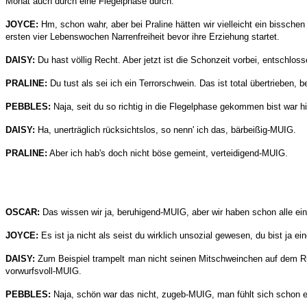
Monat auch durch eine Flegelphase durch.
JOYCE:
Hm, schon wahr, aber bei Praline hätten wir vielleicht ein bissch
ersten vier Lebenswochen Narrenfreiheit bevor ihre Erziehung startet.
DAISY:
Du hast völlig Recht. Aber jetzt ist die Schonzeit vorbei, entschlo
PRALINE:
Du tust als sei ich ein Terrorschwein. Das ist total übertrieben,
PEBBLES:
Naja, seit du so richtig in die Flegelphase gekommen bist war 
DAISY:
Ha, unerträglich rücksichtslos, so nenn' ich das, bärbeißig-MUIG.
PRALINE:
Aber ich hab's doch nicht böse gemeint, verteidigend-MUIG.
OSCAR:
Das wissen wir ja, beruhigend-MUIG, aber wir haben schon alle ein 
JOYCE:
Es ist ja nicht als seist du wirklich unsozial gewesen, du bist ja
DAISY:
Zum Beispiel trampelt man nicht seinen Mitschweinchen auf dem Rück
vorwurfsvoll-MUIG.
PEBBLES:
Naja, schön war das nicht, zugeb-MUIG, man fühlt sich schon ei