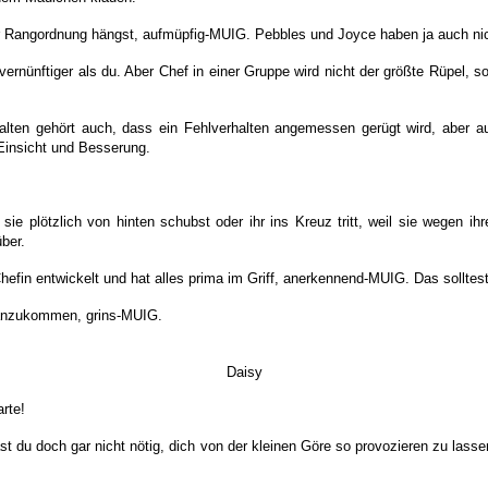
 Rangordnung hängst, aufmüpfig-MUIG. Pebbles und Joyce haben ja auch nich
 vernünftiger als du. Aber Chef in einer Gruppe wird nicht der größte Rüpel,
lten gehört auch, dass ein Fehlverhalten angemessen gerügt wird, aber auc
Einsicht und Besserung.
e plötzlich von hinten schubst oder ihr ins Kreuz tritt, weil sie wegen ihre
ber.
Chefin entwickelt und hat alles prima im Griff, anerkennend-MUIG. Das solltes
 anzukommen, grins-MUIG.
Daisy
rte!
t du doch gar nicht nötig, dich von der kleinen Göre so provozieren zu lassen.