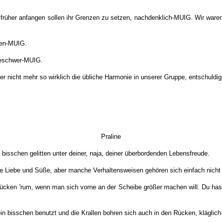
en früher anfangen sollen ihr Grenzen zu setzen, nachdenklich-MUIG. Wir ware
ssen-MUIG.
 beschwer-MUIG.
hier nicht mehr so wirklich die übliche Harmonie in unserer Gruppe, entschu
Praline
bisschen gelitten unter deiner, naja, deiner überbordenden Lebensfreude.
 eine Liebe und Süße, aber manche Verhaltensweisen gehören sich einfach nich
en 'rum, wenn man sich vorne an der Scheibe größer machen will. Du hast di
n bisschen benutzt und die Krallen bohren sich auch in den Rücken, kläglic