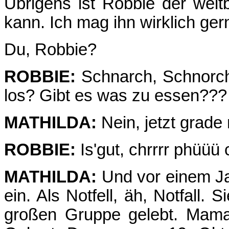
Übrigens ist Robbie der weltb
kann. Ich mag ihn wirklich ger
Du, Robbie?
ROBBIE:
Schnarch, Schnorch
los? Gibt es was zu essen???
MATHILDA:
Nein, jetzt grade 
ROBBIE:
Is'gut, chrrrr phüüü
MATHILDA:
Und vor einem Jah
ein. Als Notfell, äh, Notfall. 
großen Gruppe gelebt. Mama 