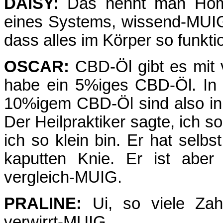
DAISY:
Das nennt man Homöo
eines Systems, wissend-MUIG.
dass alles im Körper so funktio
OSCAR:
CBD-Öl gibt es mit 
habe ein 5%iges CBD-Öl. In
10%igem CBD-Öl sind also i
Der Heilpraktiker sagte, ich 
ich so klein bin. Er hat selb
kaputten Knie. Er ist aber
vergleich-MUIG.
PRALINE:
Ui, so viele Zahl
verwirrt-MUIG.