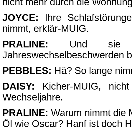
nicht mehr durch die Wohnung 
JOYCE:
Ihre Schlafstörung
nimmt, erklär-MUIG.
PRALINE:
Und sie ha
Jahreswechselbeschwerden bes
PEBBLES:
Hä? So lange nimmt
DAISY:
Kicher-MUIG, nicht 
Wechseljahre.
PRALINE:
Warum nimmt die M
Öl wie Oscar? Hanf ist doch H