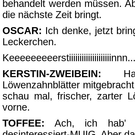
behandelt werden müssen. Abe
die nächste Zeit bringt.
OSCAR:
Ich denke, jetzt bri
Leckerchen.
Keeeeeeeeerstiiiiiiiiiiiiiiiiiiiinnn..
KERSTIN-ZWEIBEIN:
Hall
Löwenzahnblätter mitgebracht.
schau mal, frischer, zarte
vorne.
TOFFEE:
Ach, ich hab' k
desinteressiert-MUIG. Aber d