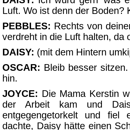
DAISY:
Ich würd gern' was e
Luft. Wo ist denn der Boden?
PEBBLES:
Rechts von deiner 
verdreht in die Luft halten, da 
DAISY:
(mit dem Hintern umk
OSCAR:
Bleib besser sitzen.
hin.
JOYCE:
Die Mama Kerstin war
der Arbeit kam und Dai
entgegengetorkelt und fiel
dachte, Daisy hätte einen Sch