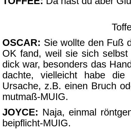
TOFFEE:
Da hast du aber Glü
Toff
OSCAR:
Sie wollte den Fuß 
OK fand, weil sie sich selbs
dick war, besonders das Handg
dachte, vielleicht habe di
Ursache, z.B. einen Bruch od
mutmaß-MUIG.
JOYCE:
Naja, einmal röntge
beipflicht-MUIG.