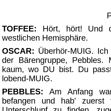
P
TOFFEE:
Hört, hört! Und d
westlichen Hemisphäre.
OSCAR:
Überhör-MUIG. Ich fi
der Bärengruppe, Pebbles. 
kaum, wo DU bist. Du passt 
lobend-MUIG.
PEBBLES:
Am Anfang war 
befangen und hab' zuerst 
Unterschlupf zu finden, zu