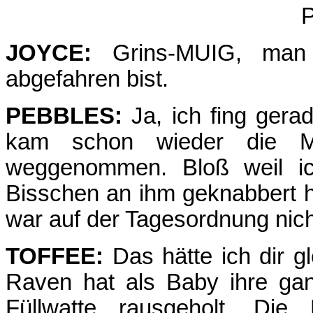
P
JOYCE:
Grins-MUIG, man 
abgefahren bist.
PEBBLES:
Ja, ich fing gera
kam schon wieder die M
weggenommen. Bloß weil ich
Bisschen an ihm geknabbert 
war auf der Tagesordnung nic
TOFFEE:
Das hätte ich dir 
Raven hat als Baby ihre gan
Füllwatte rausgeholt. Di