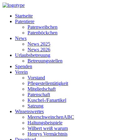
Startseite
Patentiere
Patenweibchen
Patenböckchen
News
News 2025
News 2026
Urlaubsbetreuung
Betreuungsstellen
Spenden
Verein
Vorstand
Pflegestellentätigkeit
Mitgliedschaft
Patenschaft
Kuschel-/Fanartikel
Satzung
Wissenswertes
MeerschweinchenABC
Haltungsbeispiele
Wilbert weiß warum
Henrys Vermächtnis
Download