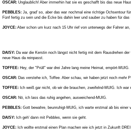
OSCAR:
Unglaublich! Aber immerhin hat sie es geschafft bis das neue Haus
PEBBLES:
Ja, grad' so, aber das war nochmal eine richtige Ochsentour f
Fünf fertig zu sein und die Ecke bis dahin leer und sauber zu haben für da
JOYCE:
Aber schon um kurz nach 15 Uhr rief von unterwegs der Fahrer an, 
DAISY:
Da war die Kerstin noch längst nicht fertig mit dem Rausdrehen der
neue Haus da reinpasst.
TOFFEE:
Hey, der "Prüll" war drei Jahre lang meine Heimat, empört-MUIG. 
OSCAR:
Das verstehe ich, Toffee. Aber schau, wir haben jetzt noch mehr Pl
TOFFEE:
Ich weiß gar nicht, ob wir die brauchen, zweifelnd-MUIG. Ich wa
OSCAR:
Nö, ich lass das ruhig angehen, ausweichend-MUIG.
PEBBLES:
Gott bewahre, beunruhigt-MUIG, ich warte erstmal ab bis einer 
DAISY:
Ich geh' dann mit Pebbles, wenn sie geht.
JOYCE:
Ich wollte erstmal einen Plan machen wie ich jetzt in Zukunft DREI