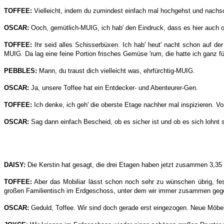
TOFFEE:
Vielleicht, indem du zumindest einfach mal hochgehst und nachs
OSCAR:
Ooch, gemütlich-MUIG, ich hab' den Eindruck, dass es hier auch o
TOFFEE:
Ihr seid alles Schisserbüxen. Ich hab' heut' nacht schon auf d
MUIG. Da lag eine feine Portion frisches Gemüse 'rum, die hatte ich ganz fü
PEBBLES:
Mann, du traust dich vielleicht was, ehrfürchtig-MUIG.
OSCAR:
Ja, unsere Toffee hat ein Entdecker- und Abenteurer-Gen.
TOFFEE:
Ich denke, ich geh' die oberste Etage nachher mal inspizieren. Vo
OSCAR:
Sag dann einfach Bescheid, ob es sicher ist und ob es sich lohnt 
DAISY:
Die Kerstin hat gesagt, die drei Etagen haben jetzt zusammen 3,3
TOFFEE:
Aber das Mobiliar lässt schon noch sehr zu wünschen übrig, fes
großen Familientisch im Erdgeschoss, unter dem wir immer zusammen geges
OSCAR:
Geduld, Toffee. Wir sind doch gerade erst eingezogen. Neue Möbel 