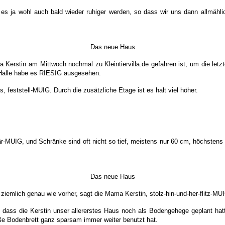
es ja wohl auch bald wieder ruhiger werden, so dass wir uns dann allmähli
Das neue Haus
 Kerstin am Mittwoch nochmal zu Kleintiervilla.de gefahren ist, um die letz
n Halle habe es RIESIG ausgesehen.
 feststell-MUIG. Durch die zusätzliche Etage ist es halt viel höher.
klär-MUIG, und Schränke sind oft nicht so tief, meistens nur 60 cm, höchst
Das neue Haus
emlich genau wie vorher, sagt die Mama Kerstin, stolz-hin-und-her-flitz-MU
, dass die Kerstin unser allererstes Haus noch als Bodengehege geplant hat
oße Bodenbrett ganz sparsam immer weiter benutzt hat.