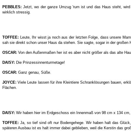
PEBBLES:
Jetzt, wo der ganze Umzug 'rum ist und das Haus steht, wird 
wirklich stressig.
TOFFEE:
Leute, Ihr wisst ja noch aus der letzten Folge, dass unsere Mama
sah sie direkt schon unser Haus da stehen. Sie sagte, sogar in der große
OSCAR:
Von den Außenmaßen her ist es aber nicht größer als das alte Haus,
DAISY:
Die Prinzessinnenturmetage!
OSCAR:
Ganz genau, Süße.
JOYCE:
Viele Leute lassen für ihre Kleintiere Schranklösungen bauen, er
Flächen.
DAISY:
Wir haben hier im Erdgeschoss ein Innenmaß von 98 cm x 134 cm, zi
TOFFEE:
Ja, so tief sind oft nur Bodengehege. Wir haben halt das Glück
späteren Ausbau ist es halt immer dabei geblieben, weil die Kerstin das gr