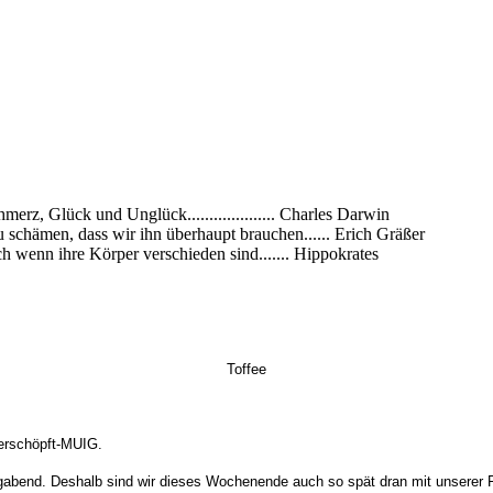
rz, Glück und Unglück.................... Charles Darwin
zu schämen, dass wir ihn überhaupt brauchen...... Erich Gräßer
h wenn ihre Körper verschieden sind....... Hippokrates
Toffee
 erschöpft-MUIG.
agabend. Deshalb sind wir dieses Wochenende auch so spät dran mit unserer 