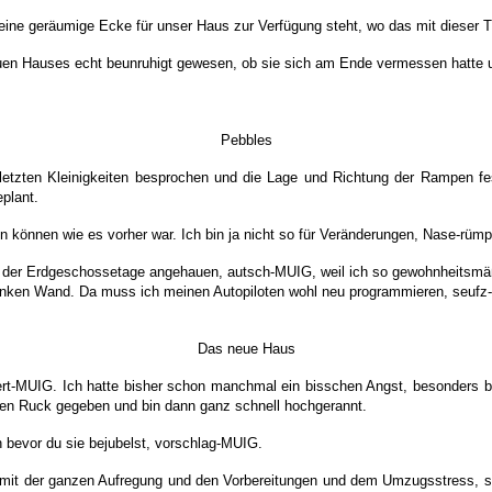
ne geräumige Ecke für unser Haus zur Verfügung steht, wo das mit dieser Ti
neuen Hauses echt beunruhigt gewesen, ob sie sich am Ende vermessen hatte 
Pebbles
letzten Kleinigkeiten besprochen und die Lage und Richtung der Rampen fe
plant.
en können wie es vorher war. Ich bin ja nicht so für Veränderungen, Nase-rü
 der Erdgeschossetage angehauen, autsch-MUIG, weil ich so gewohnheitsmäßig 
ur linken Wand. Da muss ich meinen Autopiloten wohl neu programmieren, seuf
Das neue Haus
stert-MUIG. Ich hatte bisher schon manchmal ein bisschen Angst, besonders 
inen Ruck gegeben und bin dann ganz schnell hochgerannt.
n bevor du sie bejubelst, vorschlag-MUIG.
 mit der ganzen Aufregung und den Vorbereitungen und dem Umzugsstress, st