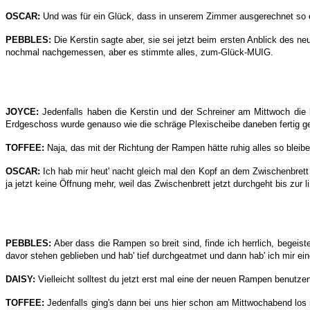
OSCAR:
Und was für ein Glück, dass in unserem Zimmer ausgerechnet so ei
PEBBLES:
Die Kerstin sagte aber, sie sei jetzt beim ersten Anblick des 
nochmal nachgemessen, aber es stimmte alles, zum-Glück-MUIG.
JOYCE:
Jedenfalls haben die Kerstin und der Schreiner am Mittwoch die 
Erdgeschoss wurde genauso wie die schräge Plexischeibe daneben fertig ge
TOFFEE:
Naja, das mit der Richtung der Rampen hätte ruhig alles so bleib
OSCAR:
Ich hab mir heut' nacht gleich mal den Kopf an dem Zwischenbrett
ja jetzt keine Öffnung mehr, weil das Zwischenbrett jetzt durchgeht bis z
PEBBLES:
Aber dass die Rampen so breit sind, finde ich herrlich, begei
davor stehen geblieben und hab' tief durchgeatmet und dann hab' ich mir e
DAISY:
Vielleicht solltest du jetzt erst mal eine der neuen Rampen benutze
TOFFEE:
Jedenfalls ging's dann bei uns hier schon am Mittwochabend los