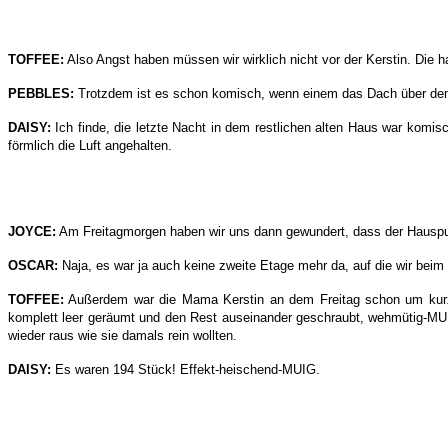
TOFFEE:
Also Angst haben müssen wir wirklich nicht vor der Kerstin. Die hat
PEBBLES:
Trotzdem ist es schon komisch, wenn einem das Dach über dem 
DAISY:
Ich finde, die letzte Nacht in dem restlichen alten Haus war komi
förmlich die Luft angehalten.
JOYCE:
Am Freitagmorgen haben wir uns dann gewundert, dass der Hausputz a
OSCAR:
Naja, es war ja auch keine zweite Etage mehr da, auf die wir bei
TOFFEE:
Außerdem war die Mama Kerstin an dem Freitag schon um kurz n
komplett leer geräumt und den Rest auseinander geschraubt, wehmütig-MUIG
wieder raus wie sie damals rein wollten.
DAISY:
Es waren 194 Stück! Effekt-heischend-MUIG.