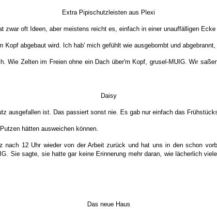
Extra Pipischutzleisten aus Plexi
 zwar oft Ideen, aber meistens reicht es, einfach in einer unauffälligen Ecke 
Kopf abgebaut wird. Ich hab' mich gefühlt wie ausgebombt und abgebrannt,
sch. Wie Zelten im Freien ohne ein Dach über'm Kopf, grusel-MUIG. Wir saß
Daisy
usgefallen ist. Das passiert sonst nie. Es gab nur einfach das Frühstücksbu
m Putzen hätten ausweichen können.
ach 12 Uhr wieder von der Arbeit zurück und hat uns in den schon vorbe
. Sie sagte, sie hatte gar keine Erinnerung mehr daran, wie lächerlich viel
Das neue Haus