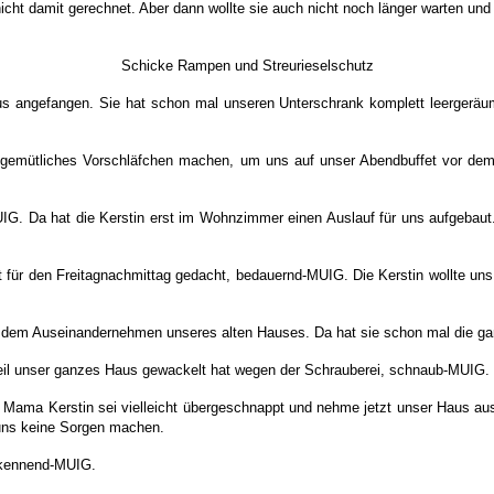
icht damit gerechnet. Aber dann wollte sie auch nicht noch länger warten und
Schicke Rampen und Streurieselschutz
s angefangen. Sie hat schon mal unseren Unterschrank komplett leergeräu
n gemütliches Vorschläfchen machen, um uns auf unser Abendbuffet vor dem
. Da hat die Kerstin erst im Wohnzimmer einen Auslauf für uns aufgebaut. 
rst für den Freitagnachmittag gedacht, bedauernd-MUIG. Die Kerstin wollte u
dem Auseinandernehmen unseres alten Hauses. Da hat sie schon mal die ga
eil unser ganzes Haus gewackelt hat wegen der Schrauberei, schnaub-MUIG.
 Mama Kerstin sei vielleicht übergeschnappt und nehme jetzt unser Haus au
 uns keine Sorgen machen.
erkennend-MUIG.